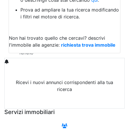
o descrivigli cosa stai cercando
qui
.
Negozio/locale commerciale
Prova ad ampliare la tua ricerca modificando
Agriturismo
i filtri nel motore di ricerca.
Magazzini
Capannoni
Uffici
Terreni in Vendita
Non hai trovato quello che cercavi?
descrivi
Qualsiasi
l'immobile alle agenzie:
richiesta trova immobile
Terreno edificabile
Terreno
Ricevi i nuovi annunci corrispondenti alla tua
ricerca
Attiva Email-Alert
Servizi immobiliari