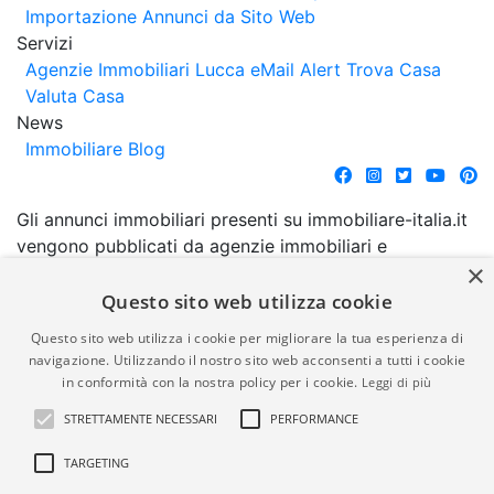
Importazione Annunci da Sito Web
Servizi
Agenzie Immobiliari Lucca
eMail Alert
Trova Casa
Valuta Casa
News
Immobiliare Blog
Gli annunci immobiliari presenti su immobiliare-italia.it
vengono pubblicati da agenzie immobiliari e
×
costruttori. La pubblicazione degli annunci non
comporta l'approvazione o l'avallo da parte di
Questo sito web utilizza cookie
immobiliare-italia.it nè implica alcuna forma di
Questo sito web utilizza i cookie per migliorare la tua esperienza di
garanzia da parte di quest'ultima. immobiliare-italia.it
navigazione. Utilizzando il nostro sito web acconsenti a tutti i cookie
quindi non è responsabile della veridicità, della
in conformità con la nostra policy per i cookie.
Leggi di più
correttezza, della completezza, della normativa in
STRETTAMENTE NECESSARI
PERFORMANCE
materia di privacy e/o di alcun altro aspetto dei
suddetti annunci.
TARGETING