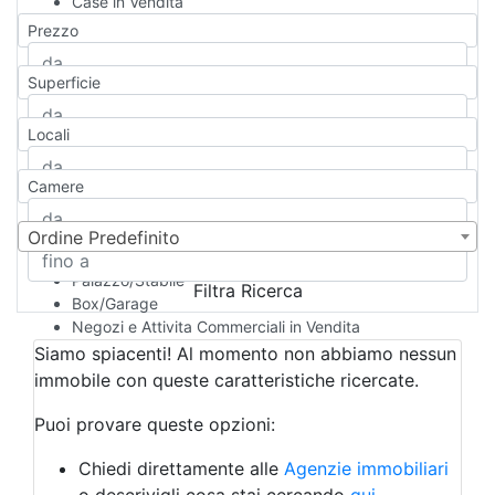
Case in Vendita
Qualsiasi
Prezzo
Appartamento
Casa indipendente
Superficie
Casa Semi-indipendente
Attico/Mansarda
Locali
Villa
Villetta a schiera
Camere
Rustico/Casale
Loft/Open space
Camera d'Albergo
Ordine Predefinito
Multiproprietà
Palazzo/Stabile
Filtra Ricerca
Box/Garage
Negozi e Attivita Commerciali in Vendita
Qualsiasi
Siamo spiacenti! Al momento non abbiamo nessun
Attività/Licenza Commerciale
immobile con queste caratteristiche ricercate.
Azienda Agricola
Bar/Ristorante
Puoi provare queste opzioni:
Bed & Breakfast
Albergo
Chiedi direttamente alle
Agenzie immobiliari
Laboratorio Artigianale