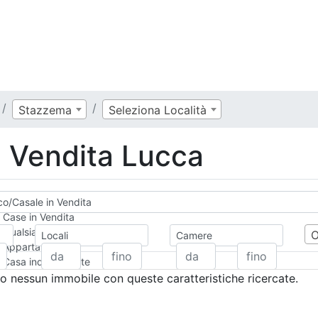
Stazzema
Seleziona Località
n Vendita Lucca
co/Casale in Vendita
Case in Vendita
Qualsiasi
Locali
Camere
Appartamento
Casa indipendente
Casa Semi-indipendente
 nessun immobile con queste caratteristiche ricercate.
Attico/Mansarda
Villa