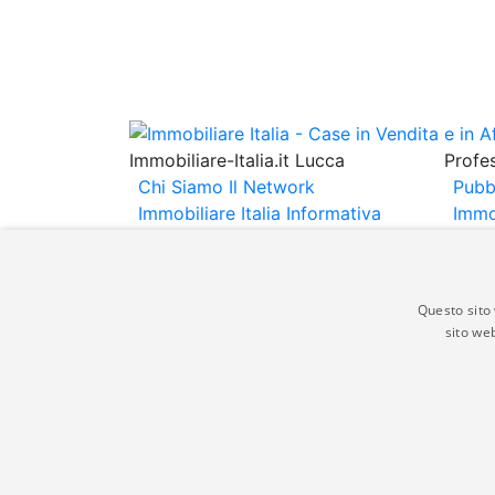
Immobiliare-Italia.it Lucca
Profes
Chi Siamo
Il Network
Pubb
Immobiliare Italia
Informativa
Immo
Privacy
Informativa Cookie
Immob
Contatti
Espo
Annu
Questo sito 
sito web
Gli annunci immobiliari presenti su immobili
non comporta l'approvazione o l'avallo da pa
italia.it quindi non è responsabile della ver
aspetto dei suddetti annunci.
© Copyright 2007 - 2026 Immobiliare-Itali