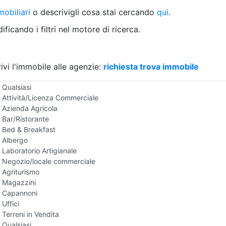
Villetta a schiera
obiliari
o descrivigli cosa stai cercando
qui
.
Rustico/Casale
Loft/Open space
ficando i filtri nel motore di ricerca.
Camera d'Albergo
Multiproprietà
Palazzo/Stabile
ivi l'immobile alle agenzie:
Box/Garage
richiesta trova immobile
Negozi e Attivita Commerciali in Vendita
Qualsiasi
Attività/Licenza Commerciale
Azienda Agricola
Bar/Ristorante
Bed & Breakfast
Albergo
Laboratorio Artigianale
Negozio/locale commerciale
Agriturismo
Magazzini
Capannoni
Uffici
Terreni in Vendita
Qualsiasi