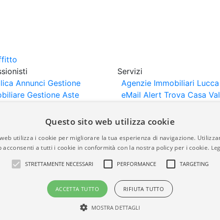
sionisti
Servizi
lica Annunci
Gestione
Agenzie Immobiliari Lucca
biliare
Gestione Aste
eMail Alert
Trova Casa
Va
iliari
Portali Partner
Casa
rtazione
Importazione
Questo sito web utilizza cookie
nci da Sito Web
web utilizza i cookie per migliorare la tua esperienza di navigazione. Utilizza
 acconsenti a tutti i cookie in conformità con la nostra policy per i cookie.
Leg
are-italia.it vengono pubblicati da agenzie immobiliari e co
STRETTAMENTE NECESSARI
PERFORMANCE
TARGETING
rte di immobiliare-italia.it nè implica alcuna forma di gar
idicità, della correttezza, della completezza, della normativa
ACCETTA TUTTO
RIFIUTA TUTTO
MOSTRA DETTAGLI
a.it - Part. IVA 00587600453
Power