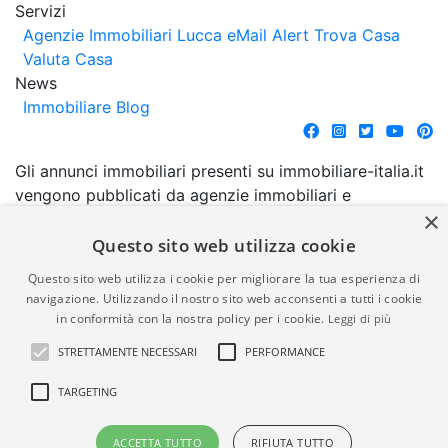
Servizi
Agenzie Immobiliari Lucca
eMail Alert
Trova Casa
Valuta Casa
News
Immobiliare Blog
Gli annunci immobiliari presenti su immobiliare-italia.it
vengono pubblicati da agenzie immobiliari e
×
costruttori. La pubblicazione degli annunci non
comporta l'approvazione o l'avallo da parte di
Questo sito web utilizza cookie
immobiliare-italia.it nè implica alcuna forma di
Questo sito web utilizza i cookie per migliorare la tua esperienza di
garanzia da parte di quest'ultima. immobiliare-italia.it
navigazione. Utilizzando il nostro sito web acconsenti a tutti i cookie
quindi non è responsabile della veridicità, della
in conformità con la nostra policy per i cookie.
Leggi di più
correttezza, della completezza, della normativa in
STRETTAMENTE NECESSARI
PERFORMANCE
materia di privacy e/o di alcun altro aspetto dei
suddetti annunci.
TARGETING
© Copyright 2007 - 2026
Powered by
ACCETTA TUTTO
RIFIUTA TUTTO