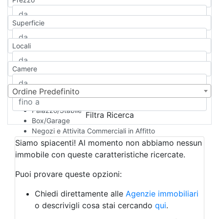
Appartamento
Casa indipendente
Superficie
Casa Semi-indipendente
Attico/Mansarda
Locali
Villa
Villetta a schiera
Camere
Rustico/Casale
Loft/Open space
Camera d'Albergo
Ordine Predefinito
Multiproprietà
Palazzo/Stabile
Filtra Ricerca
Box/Garage
Negozi e Attivita Commerciali in Affitto
Qualsiasi
Siamo spiacenti! Al momento non abbiamo nessun
Attività/Licenza Commerciale
immobile con queste caratteristiche ricercate.
Azienda Agricola
Bar/Ristorante
Puoi provare queste opzioni:
Bed & Breakfast
Albergo
Chiedi direttamente alle
Agenzie immobiliari
Laboratorio Artigianale
o descrivigli cosa stai cercando
qui
.
Negozio/locale commerciale