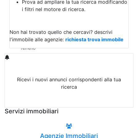
Prova ad ampliare la tua ricerca modificando
Agriturismo
i filtri nel motore di ricerca.
Magazzini
Capannoni
Uffici
Terreni in Affitto
Non hai trovato quello che cercavi?
descrivi
Qualsiasi
l'immobile alle agenzie:
richiesta trova immobile
Terreno edificabile
Terreno
Ricevi i nuovi annunci corrispondenti alla tua
ricerca
Attiva Email-Alert
Servizi immobiliari
Agenzie Immobiliari