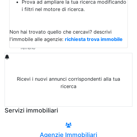
Prova ad ampliare la tua ricerca modificando
Agriturismo
i filtri nel motore di ricerca.
Magazzini
Capannoni
Uffici
Terreni in Vendita
Non hai trovato quello che cercavi?
descrivi
Qualsiasi
l'immobile alle agenzie:
richiesta trova immobile
Terreno edificabile
Terreno
Ricevi i nuovi annunci corrispondenti alla tua
ricerca
Attiva Email-Alert
Servizi immobiliari
Agenzie Immobiliari