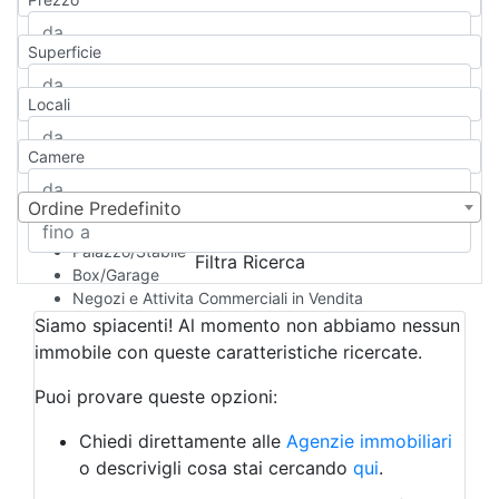
Appartamento
Casa indipendente
Superficie
Casa Semi-indipendente
Attico/Mansarda
Locali
Villa
Villetta a schiera
Camere
Rustico/Casale
Loft/Open space
Camera d'Albergo
Ordine Predefinito
Multiproprietà
Palazzo/Stabile
Filtra Ricerca
Box/Garage
Negozi e Attivita Commerciali in Vendita
Qualsiasi
Siamo spiacenti! Al momento non abbiamo nessun
Attività/Licenza Commerciale
immobile con queste caratteristiche ricercate.
Azienda Agricola
Bar/Ristorante
Puoi provare queste opzioni:
Bed & Breakfast
Albergo
Chiedi direttamente alle
Agenzie immobiliari
Laboratorio Artigianale
o descrivigli cosa stai cercando
qui
.
Negozio/locale commerciale