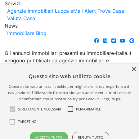
Servizi
Agenzie Immobiliari Lucca
eMail Alert
Trova Casa
Valuta Casa
News
Immobiliare Blog
Gli annunci immobiliari presenti su immobiliare-italia.it
vengono pubblicati da agenzie immobiliari e
×
costruttori. La pubblicazione degli annunci non
comporta l'approvazione o l'avallo da parte di
Questo sito web utilizza cookie
immobiliare-italia.it nè implica alcuna forma di
Questo sito web utilizza i cookie per migliorare la tua esperienza di
garanzia da parte di quest'ultima. immobiliare-italia.it
navigazione. Utilizzando il nostro sito web acconsenti a tutti i cookie
quindi non è responsabile della veridicità, della
in conformità con la nostra policy per i cookie.
Leggi di più
correttezza, della completezza, della normativa in
STRETTAMENTE NECESSARI
PERFORMANCE
materia di privacy e/o di alcun altro aspetto dei
suddetti annunci.
TARGETING
© Copyright 2007 - 2026
Powered by
ACCETTA TUTTO
RIFIUTA TUTTO