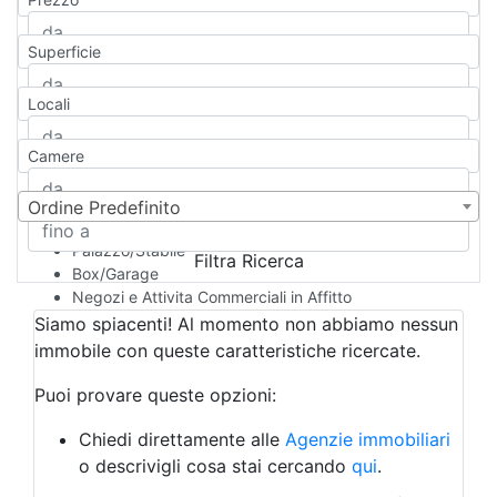
Appartamento
Casa indipendente
Superficie
Casa Semi-indipendente
Attico/Mansarda
Locali
Villa
Villetta a schiera
Camere
Rustico/Casale
Loft/Open space
Camera d'Albergo
Ordine Predefinito
Multiproprietà
Palazzo/Stabile
Filtra Ricerca
Box/Garage
Negozi e Attivita Commerciali in Affitto
Qualsiasi
Siamo spiacenti! Al momento non abbiamo nessun
Attività/Licenza Commerciale
immobile con queste caratteristiche ricercate.
Azienda Agricola
Bar/Ristorante
Puoi provare queste opzioni:
Bed & Breakfast
Albergo
Chiedi direttamente alle
Agenzie immobiliari
Laboratorio Artigianale
o descrivigli cosa stai cercando
qui
.
Negozio/locale commerciale