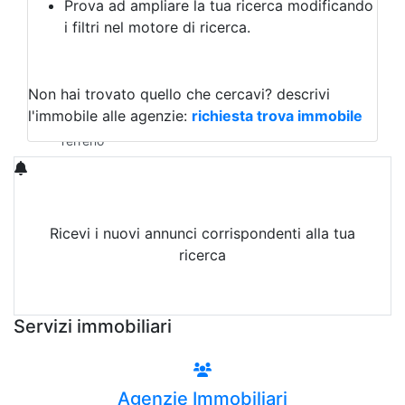
Prova ad ampliare la tua ricerca modificando
Agriturismo
i filtri nel motore di ricerca.
Magazzini
Capannoni
Uffici
Terreni in Affitto
Non hai trovato quello che cercavi?
descrivi
Qualsiasi
l'immobile alle agenzie:
richiesta trova immobile
Terreno edificabile
Terreno
Ricevi i nuovi annunci corrispondenti alla tua
ricerca
Attiva Email-Alert
Servizi immobiliari
Agenzie Immobiliari