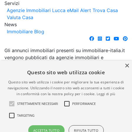
Servizi
Agenzie Immobiliari Lucca
eMail Alert
Trova Casa
Valuta Casa
News
Immobiliare Blog
Gli annunci immobiliari presenti su immobiliare-italia.it
vengono pubblicati da agenzie immobiliari e
×
costruttori. La pubblicazione degli annunci non
comporta l'approvazione o l'avallo da parte di
Questo sito web utilizza cookie
immobiliare-italia.it nè implica alcuna forma di
Questo sito web utilizza i cookie per migliorare la tua esperienza di
garanzia da parte di quest'ultima. immobiliare-italia.it
navigazione. Utilizzando il nostro sito web acconsenti a tutti i cookie
quindi non è responsabile della veridicità, della
in conformità con la nostra policy per i cookie.
Leggi di più
correttezza, della completezza, della normativa in
STRETTAMENTE NECESSARI
PERFORMANCE
materia di privacy e/o di alcun altro aspetto dei
suddetti annunci.
TARGETING
© Copyright 2007 - 2026
Powered by
ACCETTA TUTTO
RIFIUTA TUTTO