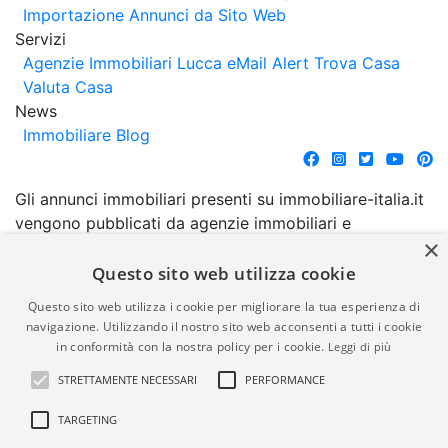
Importazione Annunci da Sito Web
Servizi
Agenzie Immobiliari Lucca
eMail Alert
Trova Casa
Valuta Casa
News
Immobiliare Blog
Gli annunci immobiliari presenti su immobiliare-italia.it
vengono pubblicati da agenzie immobiliari e
×
costruttori. La pubblicazione degli annunci non
comporta l'approvazione o l'avallo da parte di
Questo sito web utilizza cookie
immobiliare-italia.it nè implica alcuna forma di
Questo sito web utilizza i cookie per migliorare la tua esperienza di
garanzia da parte di quest'ultima. immobiliare-italia.it
navigazione. Utilizzando il nostro sito web acconsenti a tutti i cookie
quindi non è responsabile della veridicità, della
in conformità con la nostra policy per i cookie.
Leggi di più
correttezza, della completezza, della normativa in
STRETTAMENTE NECESSARI
PERFORMANCE
materia di privacy e/o di alcun altro aspetto dei
suddetti annunci.
TARGETING