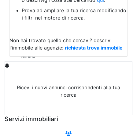
o descrivigli cosa stai cercando
qui
.
Negozio/locale commerciale
Prova ad ampliare la tua ricerca modificando
Agriturismo
i filtri nel motore di ricerca.
Magazzini
Capannoni
Uffici
Terreni in Affitto
Non hai trovato quello che cercavi?
descrivi
Qualsiasi
l'immobile alle agenzie:
richiesta trova immobile
Terreno edificabile
Terreno
Ricevi i nuovi annunci corrispondenti alla tua
ricerca
Attiva Email-Alert
Servizi immobiliari