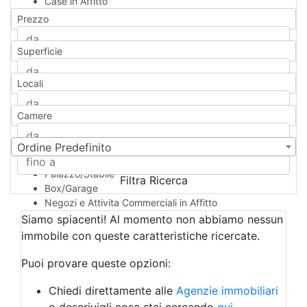
Case in Affitto
Qualsiasi
Prezzo
Appartamento
Casa indipendente
Superficie
Casa Semi-indipendente
Attico/Mansarda
Locali
Villa
Villetta a schiera
Camere
Rustico/Casale
Loft/Open space
Camera d'Albergo
Ordine Predefinito
Multiproprietà
Palazzo/Stabile
Filtra Ricerca
Box/Garage
Negozi e Attivita Commerciali in Affitto
Qualsiasi
Siamo spiacenti! Al momento non abbiamo nessun
Attività/Licenza Commerciale
immobile con queste caratteristiche ricercate.
Azienda Agricola
Bar/Ristorante
Puoi provare queste opzioni:
Bed & Breakfast
Albergo
Chiedi direttamente alle
Agenzie immobiliari
Laboratorio Artigianale