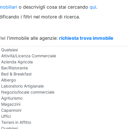
Villetta a schiera
obiliari
o descrivigli cosa stai cercando
qui
.
Rustico/Casale
Loft/Open space
ficando i filtri nel motore di ricerca.
Camera d'Albergo
Multiproprietà
Palazzo/Stabile
ivi l'immobile alle agenzie:
Box/Garage
richiesta trova immobile
Negozi e Attivita Commerciali in Affitto
Qualsiasi
Attività/Licenza Commerciale
Azienda Agricola
Bar/Ristorante
Bed & Breakfast
Albergo
Laboratorio Artigianale
Negozio/locale commerciale
Agriturismo
Magazzini
Capannoni
Uffici
Terreni in Affitto
Qualsiasi