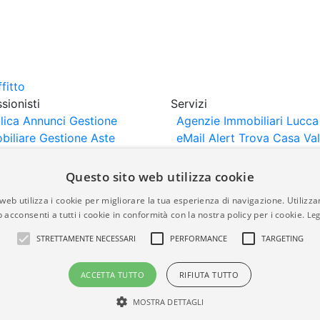
sionisti
Servizi
lica Annunci
Gestione
Agenzie Immobiliari Lucca
biliare
Gestione Aste
eMail Alert
Trova Casa
Va
iliari
Portali Partner
Casa
rtazione
Importazione
Questo sito web utilizza cookie
nci da Sito Web
web utilizza i cookie per migliorare la tua esperienza di navigazione. Utilizza
 acconsenti a tutti i cookie in conformità con la nostra policy per i cookie.
Leg
are-italia.it vengono pubblicati da agenzie immobiliari e co
STRETTAMENTE NECESSARI
PERFORMANCE
TARGETING
rte di immobiliare-italia.it nè implica alcuna forma di gar
idicità, della correttezza, della completezza, della normativa
ACCETTA TUTTO
RIFIUTA TUTTO
MOSTRA DETTAGLI
a.it - Part. IVA 00587600453
Power