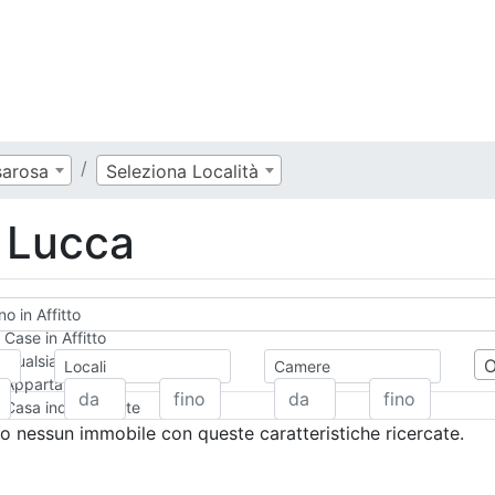
arosa
Seleziona Località
o Lucca
o in Affitto
Case in Affitto
Qualsiasi
Locali
Camere
Appartamento
Casa indipendente
Casa Semi-indipendente
 nessun immobile con queste caratteristiche ricercate.
Attico/Mansarda
Villa