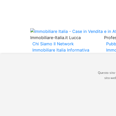
Immobiliare-Italia.it Lucca
Profes
Chi Siamo
Il Network
Pubb
Immobiliare Italia
Informativa
Immo
Privacy
Informativa Cookie
Immob
Contatti
Espo
Annu
Questo sito 
sito web
Gli annunci immobiliari presenti su immobili
non comporta l'approvazione o l'avallo da pa
italia.it quindi non è responsabile della ver
aspetto dei suddetti annunci.
© Copyright 2007 - 2026 Immobiliare-Itali