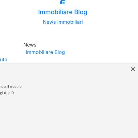
Immobiliare Blog
News immobiliari
News
Immobiliare Blog
luta
×
ndo il nostro
gi di più
struttori. La pubblicazione degli annunci
anzia da parte di quest'ultima. immobiliare-
 in materia di privacy e/o di alcun altro
ed by
Gestionale Immobiliare GestionaleRe.it