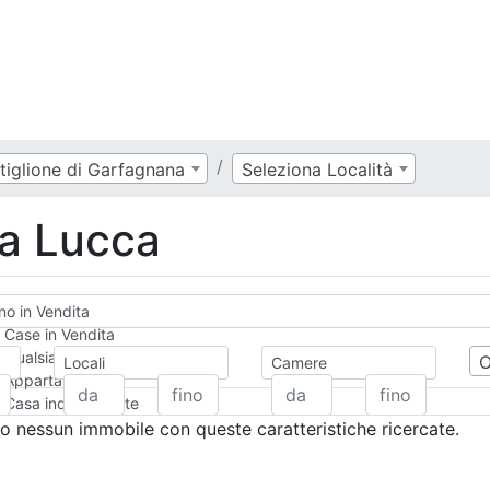
tiglione di Garfagnana
Seleziona Località
ta Lucca
no in Vendita
Case in Vendita
Qualsiasi
Locali
Camere
Appartamento
Casa indipendente
Casa Semi-indipendente
 nessun immobile con queste caratteristiche ricercate.
Attico/Mansarda
Villa