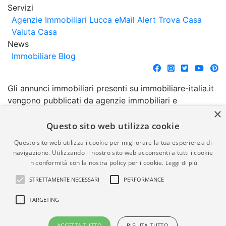
Servizi
Agenzie Immobiliari Lucca
eMail Alert
Trova Casa
Valuta Casa
News
Immobiliare Blog
Gli annunci immobiliari presenti su immobiliare-italia.it
vengono pubblicati da agenzie immobiliari e
×
costruttori. La pubblicazione degli annunci non
comporta l'approvazione o l'avallo da parte di
Questo sito web utilizza cookie
immobiliare-italia.it nè implica alcuna forma di
Questo sito web utilizza i cookie per migliorare la tua esperienza di
garanzia da parte di quest'ultima. immobiliare-italia.it
navigazione. Utilizzando il nostro sito web acconsenti a tutti i cookie
quindi non è responsabile della veridicità, della
in conformità con la nostra policy per i cookie.
Leggi di più
correttezza, della completezza, della normativa in
STRETTAMENTE NECESSARI
PERFORMANCE
materia di privacy e/o di alcun altro aspetto dei
suddetti annunci.
TARGETING
© Copyright 2007 - 2026
Powered by
ACCETTA TUTTO
RIFIUTA TUTTO