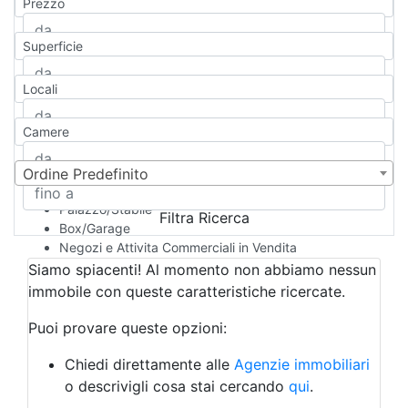
Prezzo
Appartamento
Casa indipendente
Superficie
Casa Semi-indipendente
Attico/Mansarda
Locali
Villa
Villetta a schiera
Camere
Rustico/Casale
Loft/Open space
Camera d'Albergo
Ordine Predefinito
Multiproprietà
Palazzo/Stabile
Filtra Ricerca
Box/Garage
Negozi e Attivita Commerciali in Vendita
Qualsiasi
Siamo spiacenti! Al momento non abbiamo nessun
Attività/Licenza Commerciale
immobile con queste caratteristiche ricercate.
Azienda Agricola
Bar/Ristorante
Puoi provare queste opzioni:
Bed & Breakfast
Albergo
Chiedi direttamente alle
Agenzie immobiliari
Laboratorio Artigianale
o descrivigli cosa stai cercando
qui
.
Negozio/locale commerciale