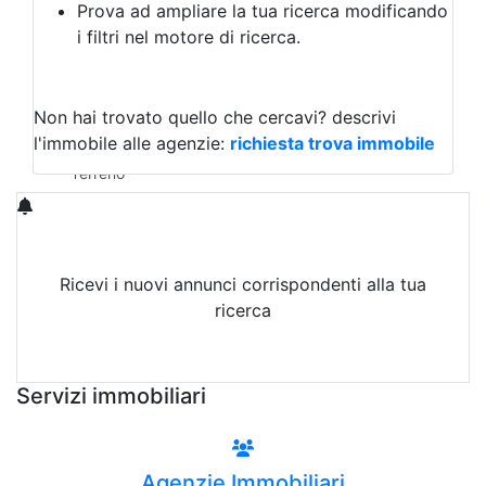
Prova ad ampliare la tua ricerca modificando
Agriturismo
i filtri nel motore di ricerca.
Magazzini
Capannoni
Uffici
Terreni in Vendita
Non hai trovato quello che cercavi?
descrivi
Qualsiasi
l'immobile alle agenzie:
richiesta trova immobile
Terreno edificabile
Terreno
Ricevi i nuovi annunci corrispondenti alla tua
ricerca
Attiva Email-Alert
Servizi immobiliari
Agenzie Immobiliari