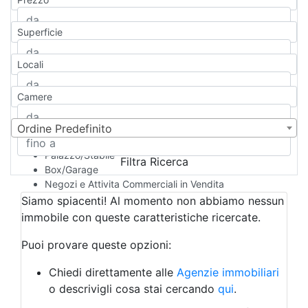
Appartamento
Casa indipendente
Superficie
Casa Semi-indipendente
Attico/Mansarda
Locali
Villa
Villetta a schiera
Camere
Rustico/Casale
Loft/Open space
Camera d'Albergo
Ordine Predefinito
Multiproprietà
Palazzo/Stabile
Filtra Ricerca
Box/Garage
Negozi e Attivita Commerciali in Vendita
Qualsiasi
Siamo spiacenti! Al momento non abbiamo nessun
Attività/Licenza Commerciale
immobile con queste caratteristiche ricercate.
Azienda Agricola
Bar/Ristorante
Puoi provare queste opzioni:
Bed & Breakfast
Albergo
Chiedi direttamente alle
Agenzie immobiliari
Laboratorio Artigianale
o descrivigli cosa stai cercando
qui
.
Negozio/locale commerciale