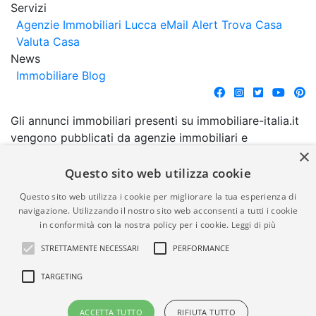
Servizi
Agenzie Immobiliari Lucca
eMail Alert
Trova Casa
Valuta Casa
News
Immobiliare Blog
Gli annunci immobiliari presenti su immobiliare-italia.it
vengono pubblicati da agenzie immobiliari e
×
costruttori. La pubblicazione degli annunci non
comporta l'approvazione o l'avallo da parte di
Questo sito web utilizza cookie
immobiliare-italia.it nè implica alcuna forma di
Questo sito web utilizza i cookie per migliorare la tua esperienza di
garanzia da parte di quest'ultima. immobiliare-italia.it
navigazione. Utilizzando il nostro sito web acconsenti a tutti i cookie
quindi non è responsabile della veridicità, della
in conformità con la nostra policy per i cookie.
Leggi di più
correttezza, della completezza, della normativa in
STRETTAMENTE NECESSARI
PERFORMANCE
materia di privacy e/o di alcun altro aspetto dei
suddetti annunci.
TARGETING
© Copyright 2007 - 2026
Powered by
ACCETTA TUTTO
RIFIUTA TUTTO