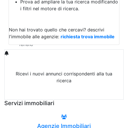
Prova ad ampliare la tua ricerca modificando
Agriturismo
i filtri nel motore di ricerca.
Magazzini
Capannoni
Uffici
Terreni in Vendita
Non hai trovato quello che cercavi?
descrivi
Qualsiasi
l'immobile alle agenzie:
richiesta trova immobile
Terreno edificabile
Terreno
Ricevi i nuovi annunci corrispondenti alla tua
ricerca
Attiva Email-Alert
Servizi immobiliari
Agenzie Immobiliari