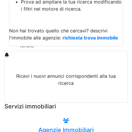
Prova ad ampliare la tua ricerca modificando
Agriturismo
i filtri nel motore di ricerca.
Magazzini
Capannoni
Uffici
Terreni in Vendita
Non hai trovato quello che cercavi?
descrivi
Qualsiasi
l'immobile alle agenzie:
richiesta trova immobile
Terreno edificabile
Terreno
Ricevi i nuovi annunci corrispondenti alla tua
ricerca
Attiva Email-Alert
Servizi immobiliari
Agenzie Immobiliari