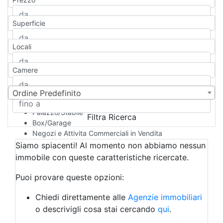
Appartamento
Casa indipendente
Superficie
Casa Semi-indipendente
Attico/Mansarda
Locali
Villa
Villetta a schiera
Camere
Rustico/Casale
Loft/Open space
Camera d'Albergo
Ordine Predefinito
Multiproprietà
Palazzo/Stabile
Filtra Ricerca
Box/Garage
Negozi e Attivita Commerciali in Vendita
Qualsiasi
Siamo spiacenti! Al momento non abbiamo nessun
Attività/Licenza Commerciale
immobile con queste caratteristiche ricercate.
Azienda Agricola
Bar/Ristorante
Puoi provare queste opzioni:
Bed & Breakfast
Albergo
Chiedi direttamente alle
Agenzie immobiliari
Laboratorio Artigianale
o descrivigli cosa stai cercando
qui
.
Negozio/locale commerciale