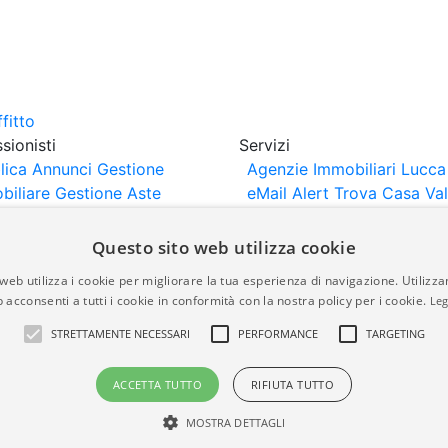
sionisti
Servizi
lica Annunci
Gestione
Agenzie Immobiliari Lucca
biliare
Gestione Aste
eMail Alert
Trova Casa
Va
iliari
Portali Partner
Casa
rtazione
Importazione
Questo sito web utilizza cookie
nci da Sito Web
web utilizza i cookie per migliorare la tua esperienza di navigazione. Utilizza
 acconsenti a tutti i cookie in conformità con la nostra policy per i cookie.
Leg
are-italia.it vengono pubblicati da agenzie immobiliari e co
STRETTAMENTE NECESSARI
PERFORMANCE
TARGETING
rte di immobiliare-italia.it nè implica alcuna forma di gar
idicità, della correttezza, della completezza, della normativa
ACCETTA TUTTO
RIFIUTA TUTTO
MOSTRA DETTAGLI
a.it - Part. IVA 00587600453
Power