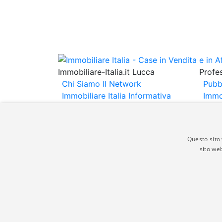
Immobiliare-Italia.it Lucca
Profes
Chi Siamo
Il Network
Pubb
Immobiliare Italia
Informativa
Immo
Privacy
Informativa Cookie
Immob
Contatti
Espo
Annu
Questo sito 
sito web
Gli annunci immobiliari presenti su immobili
non comporta l'approvazione o l'avallo da pa
italia.it quindi non è responsabile della ver
aspetto dei suddetti annunci.
© Copyright 2007 - 2026 Immobiliare-Itali