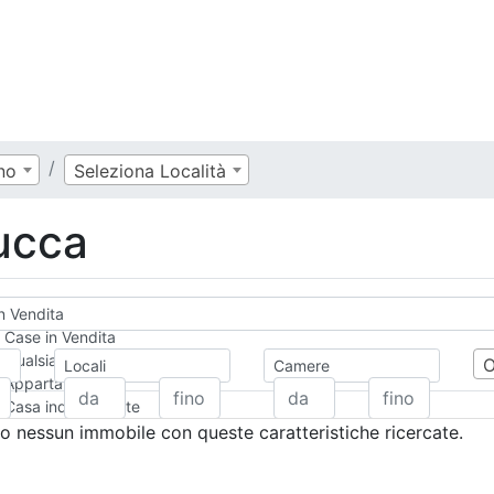
no
Seleziona Località
Lucca
in Vendita
Case in Vendita
Qualsiasi
Locali
Camere
Appartamento
Casa indipendente
Casa Semi-indipendente
 nessun immobile con queste caratteristiche ricercate.
Attico/Mansarda
Villa