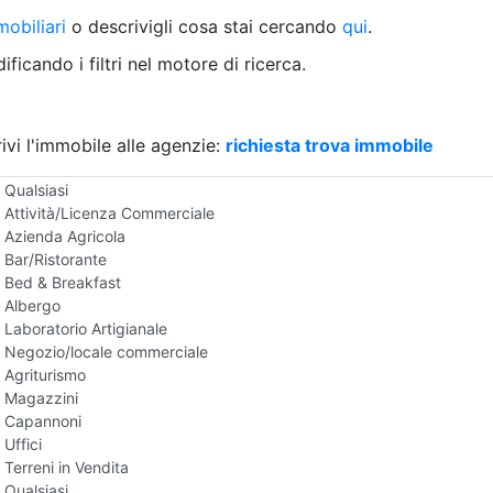
Villetta a schiera
obiliari
o descrivigli cosa stai cercando
qui
.
Rustico/Casale
Loft/Open space
ficando i filtri nel motore di ricerca.
Camera d'Albergo
Multiproprietà
Palazzo/Stabile
ivi l'immobile alle agenzie:
Box/Garage
richiesta trova immobile
Negozi e Attivita Commerciali in Vendita
Qualsiasi
Attività/Licenza Commerciale
Azienda Agricola
Bar/Ristorante
Bed & Breakfast
Albergo
Laboratorio Artigianale
Negozio/locale commerciale
Agriturismo
Magazzini
Capannoni
Uffici
Terreni in Vendita
Qualsiasi