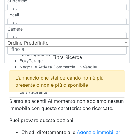
Superficie
Casa Semi-indipendente
Attico/Mansarda
Locali
Villa
Villetta a schiera
Camere
Rustico/Casale
Loft/Open space
Camera d'Albergo
Ordine Predefinito
Multiproprietà
Palazzo/Stabile
Filtra Ricerca
Box/Garage
Negozi e Attivita Commerciali in Vendita
Qualsiasi
L'annuncio che stai cercando non è più
Attività/Licenza Commerciale
presente o non è più disponibile
Azienda Agricola
Bar/Ristorante
Bed & Breakfast
Siamo spiacenti! Al momento non abbiamo nessun
Albergo
immobile con queste caratteristiche ricercate.
Laboratorio Artigianale
Negozio/locale commerciale
Puoi provare queste opzioni:
Agriturismo
Magazzini
Chiedi direttamente alle
Agenzie immobiliari