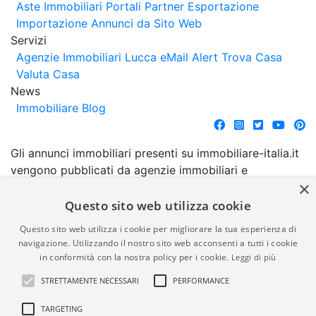
Aste Immobiliari
Portali Partner Esportazione
Importazione Annunci da Sito Web
Servizi
Agenzie Immobiliari Lucca
eMail Alert
Trova Casa
Valuta Casa
News
Immobiliare Blog
Gli annunci immobiliari presenti su immobiliare-italia.it
vengono pubblicati da agenzie immobiliari e
×
costruttori. La pubblicazione degli annunci non
comporta l'approvazione o l'avallo da parte di
Questo sito web utilizza cookie
immobiliare-italia.it nè implica alcuna forma di
Questo sito web utilizza i cookie per migliorare la tua esperienza di
garanzia da parte di quest'ultima. immobiliare-italia.it
navigazione. Utilizzando il nostro sito web acconsenti a tutti i cookie
quindi non è responsabile della veridicità, della
in conformità con la nostra policy per i cookie.
Leggi di più
correttezza, della completezza, della normativa in
STRETTAMENTE NECESSARI
PERFORMANCE
materia di privacy e/o di alcun altro aspetto dei
suddetti annunci.
TARGETING