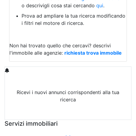
Capannoni
o descrivigli cosa stai cercando
qui
.
Uffici
Terreni in Vendita
Prova ad ampliare la tua ricerca modificando
Qualsiasi
i filtri nel motore di ricerca.
Terreno edificabile
Terreno
Non hai trovato quello che cercavi?
descrivi
l'immobile alle agenzie:
richiesta trova immobile
Ricevi i nuovi annunci corrispondenti alla tua
ricerca
Attiva Email-Alert
Servizi immobiliari