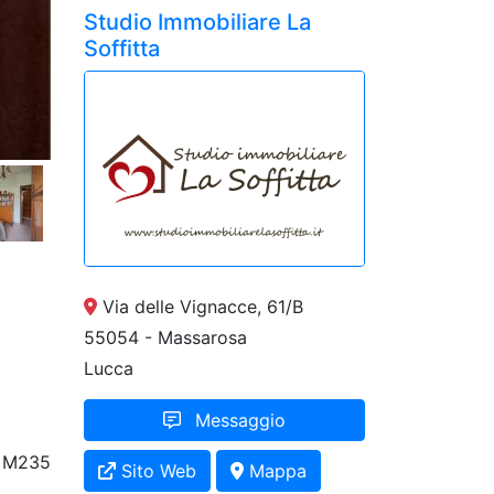
Studio Immobiliare La
Soffitta
Via delle Vignacce, 61/B
55054 - Massarosa
Lucca
Messaggio
M235
Sito Web
Mappa