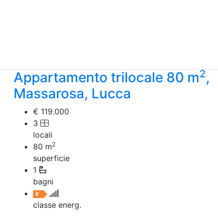
2
Appartamento trilocale 80 m
,
Massarosa, Lucca
€ 119.000
3
locali
2
80
m
superficie
1
bagni
classe energ.