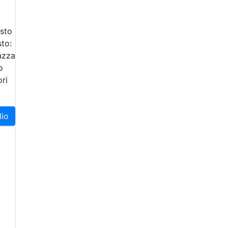
sto
sto:
azza
o
ori
lio
0