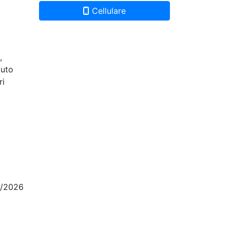
Cellulare
,
auto
ri
5/2026