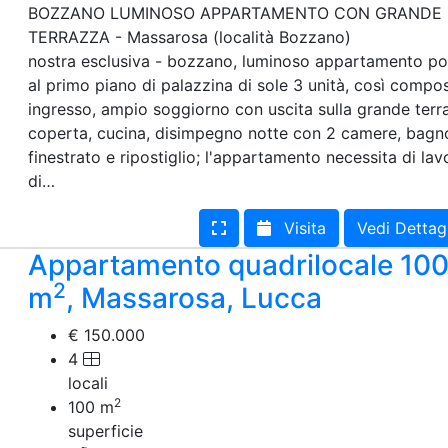
BOZZANO LUMINOSO APPARTAMENTO CON GRANDE
TERRAZZA - Massarosa (località Bozzano)
nostra esclusiva - bozzano, luminoso appartamento po
al primo piano di palazzina di sole 3 unità, così compo
ingresso, ampio soggiorno con uscita sulla grande terr
coperta, cucina, disimpegno notte con 2 camere, bagn
finestrato e ripostiglio; l'appartamento necessita di lav
di…
Visita
Vedi Dettag
Appartamento quadrilocale 10
2
m
, Massarosa, Lucca
€ 150.000
4
locali
2
100
m
superficie