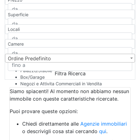
Appartamento
Casa indipendente
Superficie
Casa Semi-indipendente
Attico/Mansarda
Locali
Villa
Villetta a schiera
Camere
Rustico/Casale
Loft/Open space
Camera d'Albergo
Ordine Predefinito
Multiproprietà
Palazzo/Stabile
Filtra Ricerca
Box/Garage
Negozi e Attivita Commerciali in Vendita
Qualsiasi
Siamo spiacenti! Al momento non abbiamo nessun
Attività/Licenza Commerciale
immobile con queste caratteristiche ricercate.
Azienda Agricola
Bar/Ristorante
Puoi provare queste opzioni:
Bed & Breakfast
Albergo
Chiedi direttamente alle
Agenzie immobiliari
Laboratorio Artigianale
o descrivigli cosa stai cercando
qui
.
Negozio/locale commerciale