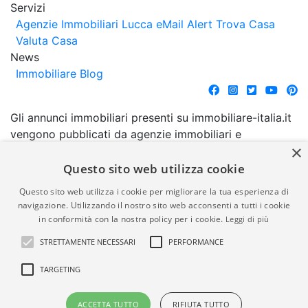
Servizi
Agenzie Immobiliari Lucca
eMail Alert
Trova Casa
Valuta Casa
News
Immobiliare Blog
Gli annunci immobiliari presenti su immobiliare-italia.it
vengono pubblicati da agenzie immobiliari e
×
costruttori. La pubblicazione degli annunci non
comporta l'approvazione o l'avallo da parte di
Questo sito web utilizza cookie
immobiliare-italia.it nè implica alcuna forma di
Questo sito web utilizza i cookie per migliorare la tua esperienza di
garanzia da parte di quest'ultima. immobiliare-italia.it
navigazione. Utilizzando il nostro sito web acconsenti a tutti i cookie
quindi non è responsabile della veridicità, della
in conformità con la nostra policy per i cookie.
Leggi di più
correttezza, della completezza, della normativa in
STRETTAMENTE NECESSARI
PERFORMANCE
materia di privacy e/o di alcun altro aspetto dei
suddetti annunci.
TARGETING
© Copyright 2007 - 2026
Powered by
ACCETTA TUTTO
RIFIUTA TUTTO