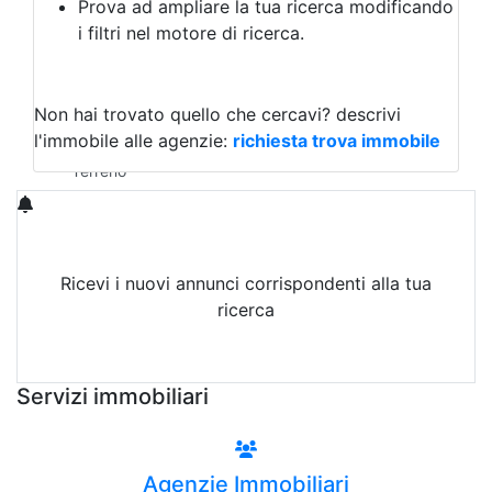
Prova ad ampliare la tua ricerca modificando
Agriturismo
i filtri nel motore di ricerca.
Magazzini
Capannoni
Uffici
Terreni in Vendita
Non hai trovato quello che cercavi?
descrivi
Qualsiasi
l'immobile alle agenzie:
richiesta trova immobile
Terreno edificabile
Terreno
Ricevi i nuovi annunci corrispondenti alla tua
ricerca
Attiva Email-Alert
Servizi immobiliari
Agenzie Immobiliari