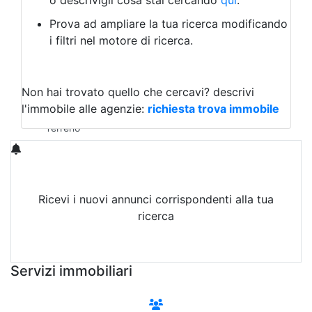
o descrivigli cosa stai cercando
qui
.
Negozio/locale commerciale
Prova ad ampliare la tua ricerca modificando
Agriturismo
i filtri nel motore di ricerca.
Magazzini
Capannoni
Uffici
Terreni in Vendita
Non hai trovato quello che cercavi?
descrivi
Qualsiasi
l'immobile alle agenzie:
richiesta trova immobile
Terreno edificabile
Terreno
Ricevi i nuovi annunci corrispondenti alla tua
ricerca
Attiva Email-Alert
Servizi immobiliari