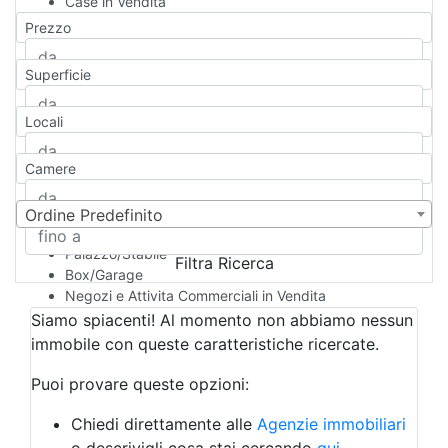
Case in Vendita
Qualsiasi
Prezzo
Appartamento
Casa indipendente
Superficie
Casa Semi-indipendente
Attico/Mansarda
Locali
Villa
Villetta a schiera
Camere
Rustico/Casale
Loft/Open space
Camera d'Albergo
Ordine Predefinito
Multiproprietà
Palazzo/Stabile
Filtra Ricerca
Box/Garage
Negozi e Attivita Commerciali in Vendita
Qualsiasi
Siamo spiacenti! Al momento non abbiamo nessun
Attività/Licenza Commerciale
immobile con queste caratteristiche ricercate.
Azienda Agricola
Bar/Ristorante
Puoi provare queste opzioni:
Bed & Breakfast
Albergo
Chiedi direttamente alle
Agenzie immobiliari
Laboratorio Artigianale