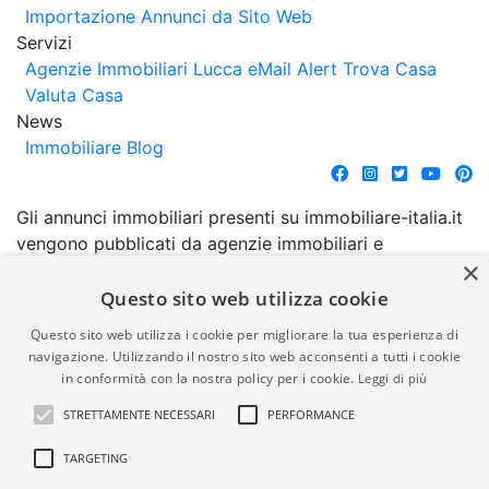
Importazione Annunci da Sito Web
Servizi
Agenzie Immobiliari Lucca
eMail Alert
Trova Casa
Valuta Casa
News
Immobiliare Blog
Gli annunci immobiliari presenti su immobiliare-italia.it
vengono pubblicati da agenzie immobiliari e
×
costruttori. La pubblicazione degli annunci non
comporta l'approvazione o l'avallo da parte di
Questo sito web utilizza cookie
immobiliare-italia.it nè implica alcuna forma di
Questo sito web utilizza i cookie per migliorare la tua esperienza di
garanzia da parte di quest'ultima. immobiliare-italia.it
navigazione. Utilizzando il nostro sito web acconsenti a tutti i cookie
quindi non è responsabile della veridicità, della
in conformità con la nostra policy per i cookie.
Leggi di più
correttezza, della completezza, della normativa in
STRETTAMENTE NECESSARI
PERFORMANCE
materia di privacy e/o di alcun altro aspetto dei
suddetti annunci.
TARGETING