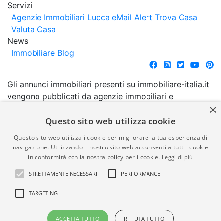
Servizi
Agenzie Immobiliari Lucca
eMail Alert
Trova Casa
Valuta Casa
News
Immobiliare Blog
Gli annunci immobiliari presenti su immobiliare-italia.it
vengono pubblicati da agenzie immobiliari e
×
costruttori. La pubblicazione degli annunci non
comporta l'approvazione o l'avallo da parte di
Questo sito web utilizza cookie
immobiliare-italia.it nè implica alcuna forma di
Questo sito web utilizza i cookie per migliorare la tua esperienza di
garanzia da parte di quest'ultima. immobiliare-italia.it
navigazione. Utilizzando il nostro sito web acconsenti a tutti i cookie
quindi non è responsabile della veridicità, della
in conformità con la nostra policy per i cookie.
Leggi di più
correttezza, della completezza, della normativa in
STRETTAMENTE NECESSARI
PERFORMANCE
materia di privacy e/o di alcun altro aspetto dei
suddetti annunci.
TARGETING
© Copyright 2007 - 2026
Powered by
ACCETTA TUTTO
RIFIUTA TUTTO