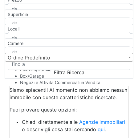
Appartamento
Casa indipendente
Superficie
Casa Semi-indipendente
Attico/Mansarda
Locali
Villa
Villetta a schiera
Camere
Rustico/Casale
Loft/Open space
Camera d'Albergo
Ordine Predefinito
Multiproprietà
Palazzo/Stabile
Filtra Ricerca
Box/Garage
Negozi e Attivita Commerciali in Vendita
Qualsiasi
Siamo spiacenti! Al momento non abbiamo nessun
Attività/Licenza Commerciale
immobile con queste caratteristiche ricercate.
Azienda Agricola
Bar/Ristorante
Puoi provare queste opzioni:
Bed & Breakfast
Albergo
Chiedi direttamente alle
Agenzie immobiliari
Laboratorio Artigianale
o descrivigli cosa stai cercando
qui
.
Negozio/locale commerciale