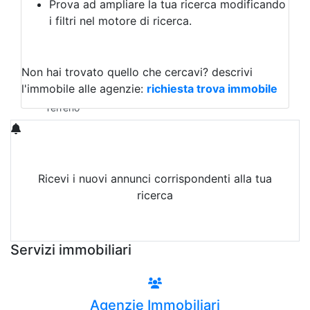
Prova ad ampliare la tua ricerca modificando
Agriturismo
i filtri nel motore di ricerca.
Magazzini
Capannoni
Uffici
Terreni in Vendita
Non hai trovato quello che cercavi?
descrivi
Qualsiasi
l'immobile alle agenzie:
richiesta trova immobile
Terreno edificabile
Terreno
Ricevi i nuovi annunci corrispondenti alla tua
ricerca
Attiva Email-Alert
Servizi immobiliari
Agenzie Immobiliari