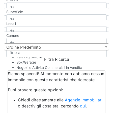
Appartamento
Casa indipendente
Superficie
Casa Semi-indipendente
Attico/Mansarda
Locali
Villa
Villetta a schiera
Camere
Rustico/Casale
Loft/Open space
Camera d'Albergo
Ordine Predefinito
Multiproprietà
Palazzo/Stabile
Filtra Ricerca
Box/Garage
Negozi e Attivita Commerciali in Vendita
Qualsiasi
Siamo spiacenti! Al momento non abbiamo nessun
Attività/Licenza Commerciale
immobile con queste caratteristiche ricercate.
Azienda Agricola
Bar/Ristorante
Puoi provare queste opzioni:
Bed & Breakfast
Albergo
Chiedi direttamente alle
Agenzie immobiliari
Laboratorio Artigianale
o descrivigli cosa stai cercando
qui
.
Negozio/locale commerciale