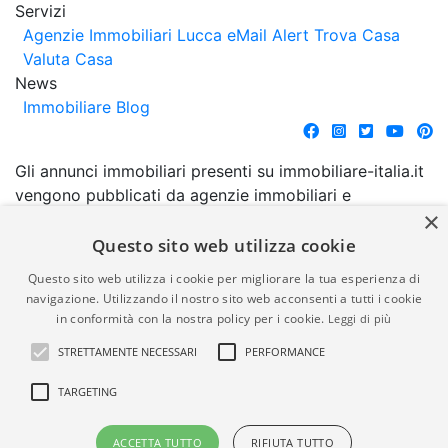
Servizi
Agenzie Immobiliari Lucca
eMail Alert
Trova Casa
Valuta Casa
News
Immobiliare Blog
Gli annunci immobiliari presenti su immobiliare-italia.it
vengono pubblicati da agenzie immobiliari e
×
costruttori. La pubblicazione degli annunci non
comporta l'approvazione o l'avallo da parte di
Questo sito web utilizza cookie
immobiliare-italia.it nè implica alcuna forma di
Questo sito web utilizza i cookie per migliorare la tua esperienza di
garanzia da parte di quest'ultima. immobiliare-italia.it
navigazione. Utilizzando il nostro sito web acconsenti a tutti i cookie
quindi non è responsabile della veridicità, della
in conformità con la nostra policy per i cookie.
Leggi di più
correttezza, della completezza, della normativa in
STRETTAMENTE NECESSARI
PERFORMANCE
materia di privacy e/o di alcun altro aspetto dei
suddetti annunci.
TARGETING
© Copyright 2007 - 2026
Powered by
ACCETTA TUTTO
RIFIUTA TUTTO