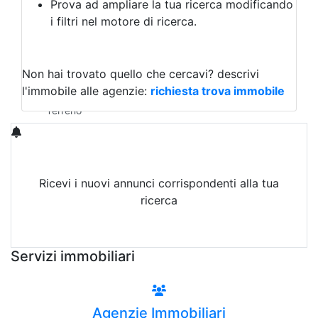
Prova ad ampliare la tua ricerca modificando
Agriturismo
i filtri nel motore di ricerca.
Magazzini
Capannoni
Uffici
Terreni in Vendita
Non hai trovato quello che cercavi?
descrivi
Qualsiasi
l'immobile alle agenzie:
richiesta trova immobile
Terreno edificabile
Terreno
Ricevi i nuovi annunci corrispondenti alla tua
ricerca
Attiva Email-Alert
Servizi immobiliari
Agenzie Immobiliari