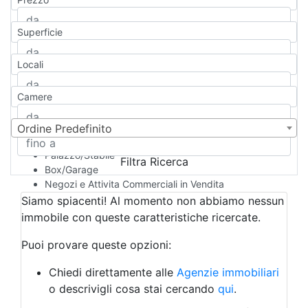
Appartamento
Casa indipendente
Superficie
Casa Semi-indipendente
Attico/Mansarda
Locali
Villa
Villetta a schiera
Camere
Rustico/Casale
Loft/Open space
Camera d'Albergo
Ordine Predefinito
Multiproprietà
Palazzo/Stabile
Filtra Ricerca
Box/Garage
Negozi e Attivita Commerciali in Vendita
Qualsiasi
Siamo spiacenti! Al momento non abbiamo nessun
Attività/Licenza Commerciale
immobile con queste caratteristiche ricercate.
Azienda Agricola
Bar/Ristorante
Puoi provare queste opzioni:
Bed & Breakfast
Albergo
Chiedi direttamente alle
Agenzie immobiliari
Laboratorio Artigianale
o descrivigli cosa stai cercando
qui
.
Negozio/locale commerciale