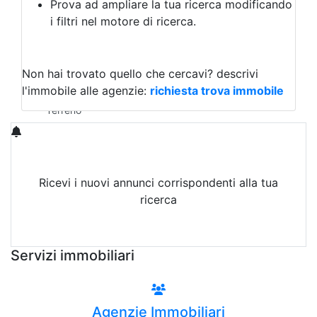
Prova ad ampliare la tua ricerca modificando
Agriturismo
i filtri nel motore di ricerca.
Magazzini
Capannoni
Uffici
Terreni in Vendita
Non hai trovato quello che cercavi?
descrivi
Qualsiasi
l'immobile alle agenzie:
richiesta trova immobile
Terreno edificabile
Terreno
Ricevi i nuovi annunci corrispondenti alla tua
ricerca
Attiva Email-Alert
Servizi immobiliari
Agenzie Immobiliari