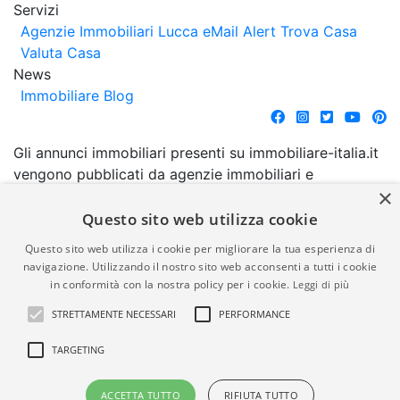
Servizi
Agenzie Immobiliari Lucca
eMail Alert
Trova Casa
Valuta Casa
News
Immobiliare Blog
Gli annunci immobiliari presenti su immobiliare-italia.it
vengono pubblicati da agenzie immobiliari e
×
costruttori. La pubblicazione degli annunci non
comporta l'approvazione o l'avallo da parte di
Questo sito web utilizza cookie
immobiliare-italia.it nè implica alcuna forma di
Questo sito web utilizza i cookie per migliorare la tua esperienza di
garanzia da parte di quest'ultima. immobiliare-italia.it
navigazione. Utilizzando il nostro sito web acconsenti a tutti i cookie
quindi non è responsabile della veridicità, della
in conformità con la nostra policy per i cookie.
Leggi di più
correttezza, della completezza, della normativa in
STRETTAMENTE NECESSARI
PERFORMANCE
materia di privacy e/o di alcun altro aspetto dei
suddetti annunci.
TARGETING
© Copyright 2007 - 2026
Powered by
ACCETTA TUTTO
RIFIUTA TUTTO